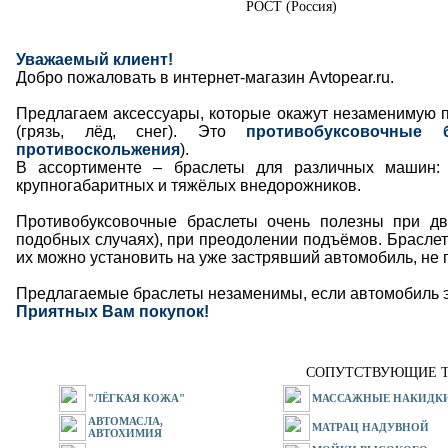
РОСТ (Россия)
Уважаемый клиент!
Добро пожаловать в интернет-магазин Avtopear.ru.
Предлагаем аксессуары, которые окажут незаменимую 
(грязь, лёд, снег). Это
противобуксовочные 
противоскольжения
).
В ассортименте – браслеты для различных машин: 
крупногабаритных и тяжёлых внедорожников.
Противобуксовочные браслеты очень полезны при дви
подобных случаях), при преодолении подъёмов. Браслет
их можно установить на уже застрявший автомобиль, не 
Предлагаемые браслеты незаменимы, если автомобиль э
Приятных Вам покупок!
СОПУТСТВУЮЩИЕ Т
"ЛЁГКАЯ КОЖА"
МАССАЖНЫЕ НАКИДК
АВТОМАСЛА,
МАТРАЦ НАДУВНОЙ
АВТОХИМИЯ