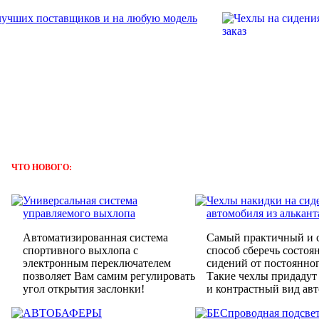
ЧТО НОВОГО:
Универсальная система
Чехлы накидки на сид
управляемого выхлопа
автомобиля из алькант
Автоматизированная система
Самый практичный и 
спортивного выхлопа с
способ сберечь состо
электронным переключателем
сидений от постоянног
позволяет Вам самим регулировать
Такие чехлы придаду
угол открытия заслонки!
и контрастный вид ав
АВТОБАФЕРЫ
БЕСпроводная подсве