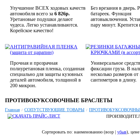
Улучшение ВСЕХ ходовых качеств
Без врезания в дверь. 
автомобиля всего за
6 826р.
батареек. Функция
Уретановые подушки делают
автовыключения. Уста
чудеса. Легко устанавливаются.
пару минут. Крепится 
Корейское качество!
АНТИГРАВИЙНАЯ ПЛЕНКА
РЕЗИНКИ БАГАЖНЫ
(защита от царапин)
КРЮЧКАМИ (в ассорт
Прочная и прозрачная
Универсальное средств
полиуретановая пленка, созданная
фиксации груза. В на
специально для защиты кузовных
несколько размеров от 
деталей автомобиля, толщиной в
сантиметров в длину.
200 микрон.
ПРОТИВОБУКСОВОЧНЫЕ БРАСЛЕТЫ
Главная
СОПУТСТВУЮЩИЕ ТОВАРЫ
ПРОТИВОБУКСОВОЧНЫ
/
/
ПРОИЗВОДИТЕ
Сортировать по: наименованию (возр |
убыв
), цене