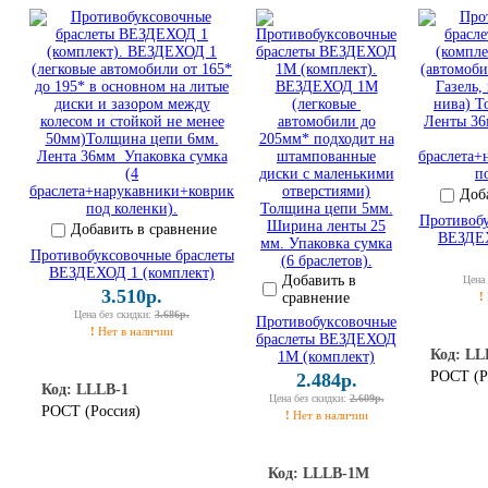
Доб
Противобу
Добавить в сравнение
ВЕЗДЕХ
Противобуксовочные браслеты
ВЕЗДЕХОД 1 (комплект)
Добавить в
Цена
3.510р.
сравнение
!
Цена без скидки:
3.686р.
Противобуксовочные
!
Нет в наличии
браслеты ВЕЗДЕХОД
Код: LL
1М (комплект)
РОСТ (Р
2.484р.
Код: LLLВ-1
Цена без скидки:
2.609р.
РОСТ (Россия)
!
Нет в наличии
Код: LLLВ-1М