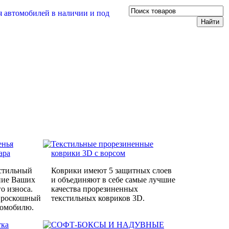
енья
Текстильные прорезиненные
ара
коврики 3D с ворсом
стильный
Коврики имеют 5 защитных слоев
яние Ваших
и объединяют в себе самые лучшие
о износа.
качества прорезиненных
т роскошный
текстильных ковриков 3D.
томобилю.
тка
СОФТ-БОКСЫ И НАДУВНЫЕ