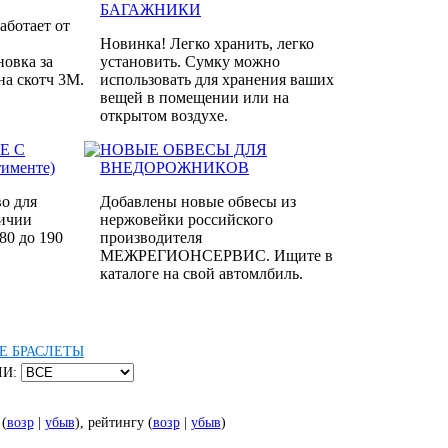
БАГАЖНИКИ
Работает от
Новинка! Легко хранить, легко
новка за
установить. Сумку можно
на скотч 3M.
использовать для хранения ваших
вещей в помещении или на
открытом воздухе.
Е С
НОВЫЕ ОБВЕСЫ ДЛЯ
именте)
ВНЕДОРОЖНИКОВ
о для
Добавлены новые обвесы из
личии
нержовейки российского
80 до 190
производителя
МЕЖРЕГИОНСЕРВИС. Ищите в
каталоге на свой автомлбиль.
Е БРАСЛЕТЫ
ЛИ:
 (
возр
|
убыв
), рейтингу (
возр
|
убыв
)