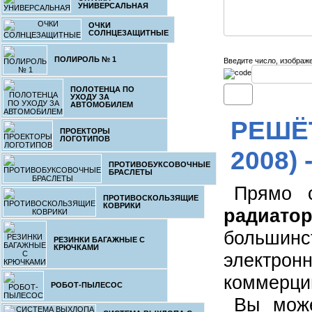
УНИВЕРСАЛЬНАЯ
8
ОЧКИ
СОЛНЦЕЗАЩИТНЫЕ
ПОЛИРОЛЬ № 1
Введите число, изображ
ПОЛОТЕНЦА ПО
УХОДУ ЗА
АВТОМОБИЛЕМ
РЕШЁТ
ПРОЕКТОРЫ
ЛОГОТИПОВ
2008) 
ПРОТИВОБУКСОВОЧНЫЕ
БРАСЛЕТЫ
Прямо 
ПРОТИВОСКОЛЬЗЯЩИЕ
КОВРИКИ
радиато
большинс
РЕЗИНКИ БАГАЖНЫЕ С
КРЮЧКАМИ
электрон
коммерци
РОБОТ-ПЫЛЕСОС
Вы може