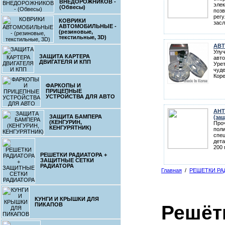
ВНЕДОРОЖНИКОВ -
эле
(Обвесы)
поз
регу
КОВРИКИ
засл
АВТОМОБИЛЬНЫЕ -
(резиновые,
текстильные, 3D)
АВ
Улу
ЗАЩИТА КАРТЕРА
авто
ДВИГАТЕЛЯ И КПП
Уре
чуде
Коре
ФАРКОПЫ И
ПРИЦЕПНЫЕ
УСТРОЙСТВА ДЛЯ АВТО
АНТ
ЗАЩИТА БАМПЕРА
(за
(КЕНГУРИН,
Проч
КЕНГУРЯТНИК)
поли
спе
дета
200 
РЕШЕТКИ РАДИАТОРА +
ЗАЩИТНЫЕ СЕТКИ
РАДИАТОРА
Главная
/
РЕШЕТКИ РА
КУНГИ И КРЫШКИ ДЛЯ
ПИКАПОВ
Решётк