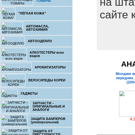
на шта
ТОВАРЫ
сайте 
"ЛЁГКАЯ КОЖА"
АВТОМАСЛА,
АВТОХИМИЯ
АВТООДЕЯЛО
АЛКОТЕСТЕРЫ всех
видов
АН
АРОМАТИЗАТОРЫ
Молдинг в
передних. 
ВЕЛОСИПЕДЫ КОРЕИ
(200
ГАДЖЕТЫ
ЗАПЧАСТИ –
ОРИГИНАЛЬНЫЕ И
АНАЛОГИ
4.
ЗАЩИТА БАМПЕРОВ
(универсальная)
Накладка 
ЗАЩИТА ОТ
воздуховоды
ПРЕСТУПНОСТИ