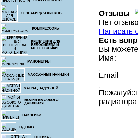
(200
Отзывы
КОЛПАКИ ДЛЯ ДИСКОВ
Нет отзыво
КОМПРЕССОРЫ
Написать 
Есть воп
22
КРЕПЛЕНИЯ ДЛЯ
ВЕЛОСИПЕДА И
Вы можете
Решётка р
МОТОТЕХНИКИ
Sportage 
Имя:
МАНОМЕТРЫ
Email
МАССАЖНЫЕ НАКИДКИ
МАТРАЦ НАДУВНОЙ
Пожалуйст
18
радиатора 
МОЙКИ ВЫСОКОГО
Сетка прос
ДАВЛЕНИЯ
для тюнинг
радиатора S
НАКЛЕЙКИ
2
ОДЕЖДА
ОПТИКА -