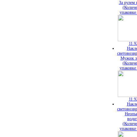
За рулем
(Количе
упаковке
11.9
Накл
световозв
Мужик з
(Количе
упаковке
11.9
Накл
световозв
Неопы
води
(Количе
упаковке