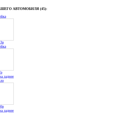
ШЕГО АВТОМОБИЛЯ (45):
ейка
93р
ейка
7р
на заднее
кло
90р
на заднее