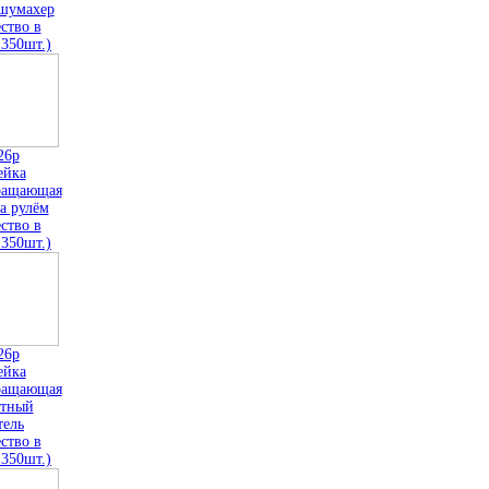
 шумахер
ство в
 350шт.)
26р
ейка
ращающая
а рулём
ство в
 350шт.)
26р
ейка
ращающая
тный
тель
ство в
 350шт.)