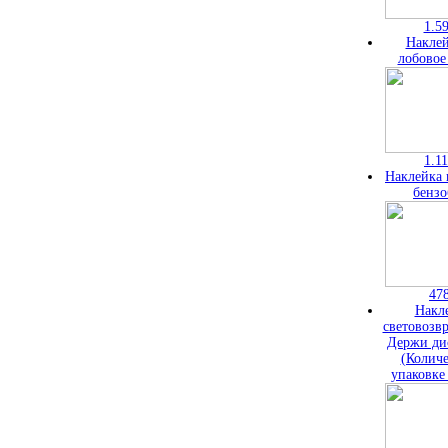
1.5
Наклей
лобовое
1.1
Наклейка 
бензо
47
Накл
световозв
Держи ди
(Количе
упаковке