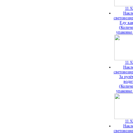
11.9
Накл
световозв
Еду ка
(Количе
упаковке
11.9
Накл
световозв
За рулё
води
(Количе
упаковке
11.9
Накл
световозв