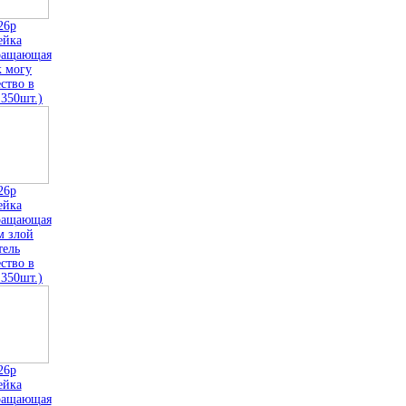
26р
ейка
ращающая
к могу
ство в
 350шт.)
26р
ейка
ращающая
м злой
тель
ство в
 350шт.)
26р
ейка
ращающая