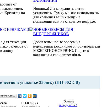
БАГАЖНИКИ
Работает от
товыключения.
Новинка! Легко хранить, легко
ут. Крепится на
установить. Сумку можно использовать
для хранения ваших вещей в
помещении или на открытом воздухе.
Е С КРЮЧКАМИ
НОВЫЕ ОБВЕСЫ ДЛЯ
ВНЕДОРОЖНИКОВ
во для фиксации
Добавлены новые обвесы из
олько размеров от
нержовейки российского производителя
в длину.
МЕЖРЕГИОНСЕРВИС. Ищите в
каталоге на свой автомлбиль.
чество в упаковке 350шт.) (НН-002-СВ)
Поделиться…
Оценить
овара :
НН-002-СВ
Хочу дешевле!