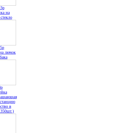
93р
ка на
 стекло
15р
на лючок
бака
8р
ейка
ращающая
станцию
ство в
 350шт.)