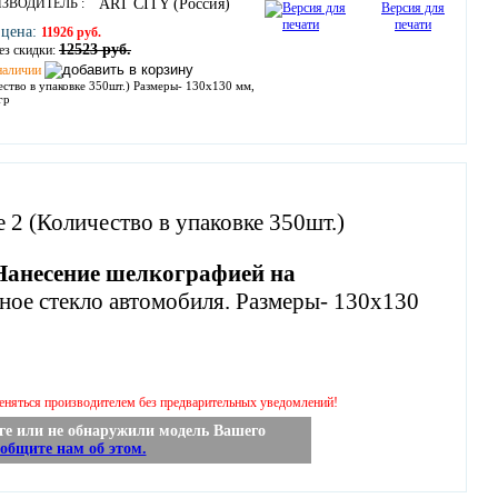
ЗВОДИТЕЛЬ :
ART CITY (Россия)
Версия для
печати
 цена:
11926 руб.
12523 руб.
ез скидки:
наличии
ество в упаковке 350шт.) Размеры- 130х130 мм,
гр
. Нанесение шелкографией на
ное стекло автомобиля. Размеры- 130х130
меняться производителем без предварительных уведомлений!
е или не обнаружили модель Вашего
ообщите нам об этом.