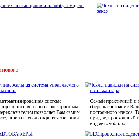
О НОВОГО:
Универсальная система управляемого
Чехлы накидки на сид
выхлопа
из алькантара
Автоматизированная система
Самый практичный и 
спортивного выхлопа с электронным
сберечь состояние Ва
переключателем позволяет Вам самим
постоянного износа. Т
регулировать угол открытия заслонки!
придадут роскошный 
вид автомобилю.
АВТОБАФЕРЫ
БЕСпроводная подсве