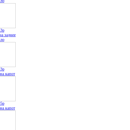
кло
83р
на заднее
кло
93р
на капот
95р
на капот