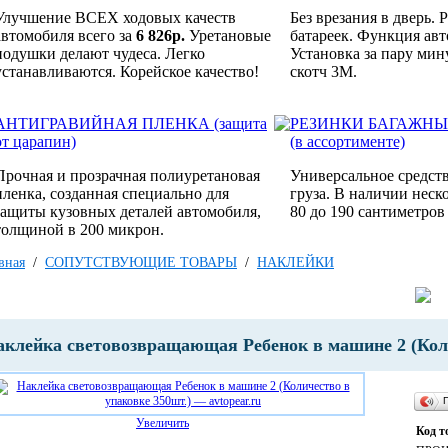
Улучшение ВСЕХ ходовых качеств
Без врезания в дверь. 
автомобиля всего за
6 826р.
Уретановые
батареек. Функция ав
подушки делают чудеса. Легко
Установка за пару мин
устанавливаются. Корейское качество!
скотч 3M.
АНТИГРАВИЙНАЯ ПЛЕНКА (защита
РЕЗИНКИ БАГАЖНЫ
от царапин)
(в ассортименте)
Прочная и прозрачная полиуретановая
Универсальное средст
пленка, созданная специально для
груза. В наличии неск
защиты кузовных деталей автомобиля,
80 до 190 сантиметров 
толщиной в 200 микрон.
вная
/
СОПУТСТВУЮЩИЕ ТОВАРЫ
/
НАКЛЕЙКИ
аклейка световозвращающая Ребенок в машине 2 (Коли
Увеличить
Код т