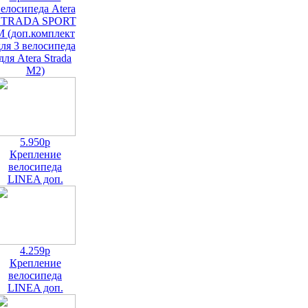
елосипеда Atera
STRADA SPORT
M (доп.комплект
ля 3 велосипеда
для Atera Strada
M2)
5.950р
Крепление
велосипеда
LINEA доп.
4.259р
Крепление
велосипеда
LINEA доп.