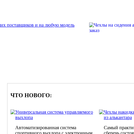
ЧТО НОВОГО:
Универсальная система управляемого
Чехлы накидки
выхлопа
из алькантара
Автоматизированная система
Самый практи
спортивного выхлопа с электронным
сберечь состо