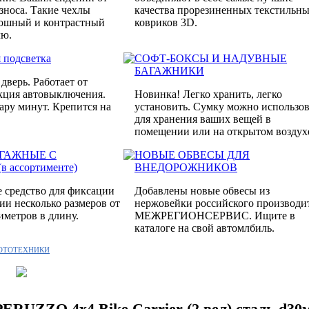
зноса. Такие чехлы
качества прорезиненных текстильн
кошный и контрастный
ковриков 3D.
лю.
 подсветка
СОФТ-БОКСЫ И НАДУВНЫЕ
БАГАЖНИКИ
 дверь. Работает от
кция автовыключения.
Новинка! Легко хранить, легко
пару минут. Крепится на
установить. Сумку можно использов
для хранения ваших вещей в
помещении или на открытом воздух
АГАЖНЫЕ С
НОВЫЕ ОБВЕСЫ ДЛЯ
 ассортименте)
ВНЕДОРОЖНИКОВ
 средство для фиксации
Добавлены новые обвесы из
чии несколько размеров от
нержовейки российского производи
иметров в длину.
МЕЖРЕГИОНСЕРВИС. Ищите в
каталоге на свой автомлбиль.
МОТОТЕХНИКИ
PERUZZO 4x4 Bike Carrier (2 вел) сталь d30