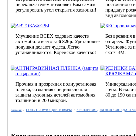
переключателем позволяет Вам самим
постоянного и
регулировать угол открытия заслонки!
придадут рос
вид автомоби
АВТОБАФЕРЫ
БЕСпроводная
Улучшение ВСЕХ ходовых качеств
Без врезания в
автомобиля всего за
6 826р.
Уретановые
батареек. Фун
подушки делают чудеса. Легко
Установка за 
устанавливаются. Корейское качество!
скотч 3M.
АНТИГРАВИЙНАЯ ПЛЕНКА (защита
РЕЗИНКИ Б
от царапин)
КРЮЧКАМИ (в
Прочная и прозрачная полиуретановая
Универсальное
пленка, созданная специально для
груза. В нали
защиты кузовных деталей автомобиля,
80 до 190 сант
толщиной в 200 микрон.
Главная
/
СОПУТСТВУЮЩИЕ ТОВАРЫ
/
КРЕПЛЕНИЯ ДЛЯ ВЕЛОСИПЕДА И 
Крепление велосипеда на запас. колесо 