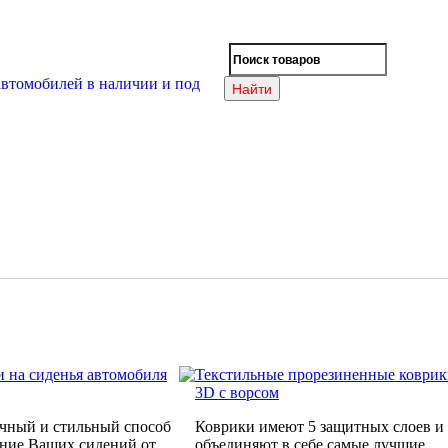
 на сиденья автомобиля
Текстильные прорезиненные коври
3D с ворсом
чный и стильный способ
Коврики имеют 5 защитных слоев и
яние Ваших сидений от
объединяют в себе самые лучшие