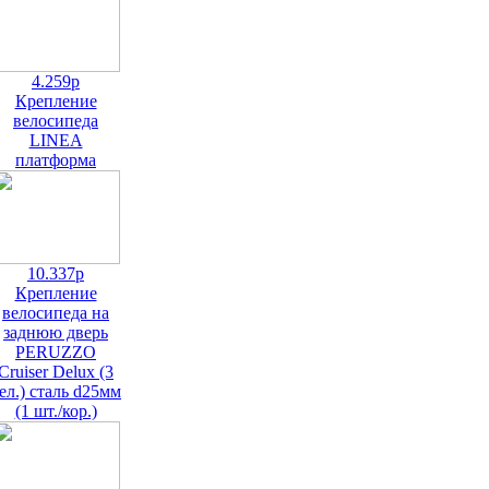
4.259р
Крепление
велосипеда
LINEA
платформа
10.337р
Крепление
велосипеда на
заднюю дверь
PERUZZO
Cruiser Delux (3
ел.) сталь d25мм
(1 шт./кор.)