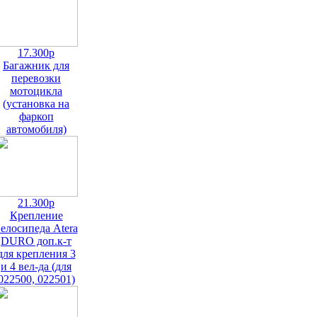
17.300р
Багажник для
перевозки
мотоцикла
(установка на
фаркоп
автомобиля)
21.300р
Крепление
елосипеда Atera
DURO доп.к-т
для крепления 3
и 4 вел-да (для
022500, 022501)