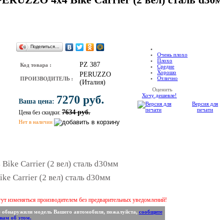
Поделиться…
Очень плохо
Плохо
PZ 387
Код товара :
Средне
Хорошо
PERUZZO
Отлично
ПРОИЗВОДИТЕЛЬ :
(Италия)
Оценить
Хочу дешевле!
7270 руб.
Ваша цена:
Версия для
печати
7634 руб.
Цена без скидки:
Нет в наличии
e Carrier (2 вел) сталь d30мм
гут изменяться производителем без предварительных уведомлений!
е обнаружили модель Вашего автомобиля, пожалуйста,
сообщите
нам об этом.