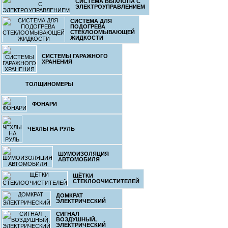
СИСТЕМА ВЫХЛОПА С
ЭЛЕКТРОУПРАВЛЕНИЕМ
10
СИСТЕМА ДЛЯ
Зимняя курт
ПОДОГРЕВА
СТЕКЛООМЫВАЮЩЕЙ
марки вашего
ЖИДКОСТИ
спине Водон
ветрозащит
изо
СИСТЕМЫ ГАРАЖНОГО
ХРАНЕНИЯ
ТОЛЩИНОМЕРЫ
12
ФОНАРИ
Зимняя курт
марки вашего
ЧЕХЛЫ НА РУЛЬ
спине Водон
ветрозащит
изо
ШУМОИЗОЛЯЦИЯ
АВТОМОБИЛЯ
ЩЁТКИ
СТЕКЛООЧИСТИТЕЛЕЙ
9.
ДОМКРАТ
ЭЛЕКТРИЧЕСКИЙ
К
СИГНАЛ
ВОЗДУШНЫЙ,
ЭЛЕКТРИЧЕСКИЙ