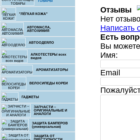
ТОВАРЫ
ветрозащит
изоляция
Отзывы
замечатель
"ЛЁГКАЯ КОЖА"
ст
Нет отзыво
Написать 
АВТОМАСЛА,
АВТОХИМИЯ
Есть воп
5.
АВТООДЕЯЛО
Вы можете
Безрукавк
вашего автом
Имя:
АЛКОТЕСТЕРЫ всех
видов
АРОМАТИЗАТОРЫ
Email
ВЕЛОСИПЕДЫ КОРЕИ
Пожалуйст
4.
ГАДЖЕТЫ
Безрукавк
вашего автом
ЗАПЧАСТИ –
ОРИГИНАЛЬНЫЕ И
АНАЛОГИ
ЗАЩИТА БАМПЕРОВ
(универсальная)
ЗАЩИТА ОТ
ПРЕСТУПНОСТИ