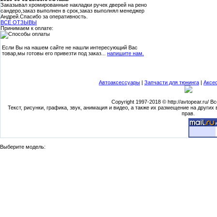
Заказывал хромированные накладки ручек дверей на рено
3.
сандеро,заказ выполнен в срок,заказ выполнял менеджер
Андрей.Спасибо за оперативность.
ВСЕ ОТЗЫВЫ
Куртка 
Принимаем к оплате:
Водонепр
ветрозащит
изоляция
Если Вы на нашем сайте не нашли интересующий Вас
замечатель
товар,мы готовы его привезти под заказ...
напишите нам.
с
Автоаксессуары
|
Запчасти для тюнинга
|
Аксе
6.
Copyright 1997-2018 © http://avtopear.ru/
Текст, рисунки, графика, звук, анимация и видео, а также их размещение на других
Куртка зим
прав.
вашего 
Водонепр
ветрозащит
изоляция
замечатель
Выберите модель:
ст
5.
Куртка зимн
езды в авто 
автомоби