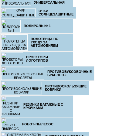
гоночн
УНИВЕРСАЛЬНАЯ
ОЧКИ
СОЛНЦЕЗАЩИТНЫЕ
ПОЛИРОЛЬ № 1
5.
ПОЛОТЕНЦА ПО
УХОДУ ЗА
Зимняя курт
АВТОМОБИЛЕМ
марки вашего
спине Водон
ветрозащит
ПРОЕКТОРЫ
изо
ЛОГОТИПОВ
ПРОТИВОБУКСОВОЧНЫЕ
БРАСЛЕТЫ
ПРОТИВОСКОЛЬЗЯЩИЕ
10
КОВРИКИ
Зимняя курт
марки вашего
РЕЗИНКИ БАГАЖНЫЕ С
спине Водон
КРЮЧКАМИ
ветрозащит
изо
РОБОТ-ПЫЛЕСОС