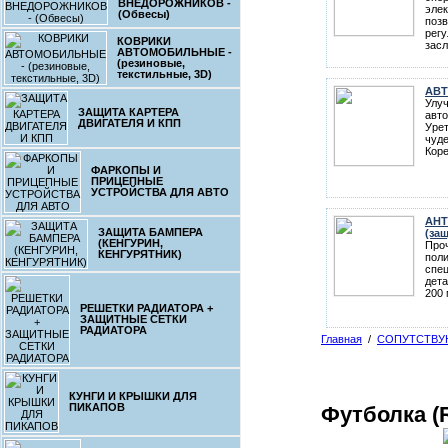
ВНЕДОРОЖНИКОВ -
эле
(Обвесы)
поз
регу
КОВРИКИ
засл
АВТОМОБИЛЬНЫЕ -
(резиновые,
текстильные, 3D)
АВ
Улу
ЗАЩИТА КАРТЕРА
авто
ДВИГАТЕЛЯ И КПП
Уре
чуде
Коре
ФАРКОПЫ И
ПРИЦЕПНЫЕ
УСТРОЙСТВА ДЛЯ АВТО
АНТ
ЗАЩИТА БАМПЕРА
(за
(КЕНГУРИН,
Проч
КЕНГУРЯТНИК)
поли
спе
дета
200 
РЕШЕТКИ РАДИАТОРА +
ЗАЩИТНЫЕ СЕТКИ
РАДИАТОРА
Главная
/
СОПУТСТВУ
КУНГИ И КРЫШКИ ДЛЯ
ПИКАПОВ
Футболка (