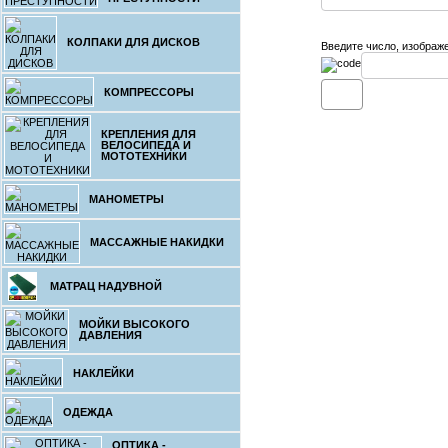
5.
КОЛПАКИ ДЛЯ ДИСКОВ
Введите число, изображ
Безрукавк
вашего автом
КОМПРЕССОРЫ
КРЕПЛЕНИЯ ДЛЯ
ВЕЛОСИПЕДА И
МОТОТЕХНИКИ
МАНОМЕТРЫ
Жилет гоноч
МАССАЖНЫЕ НАКИДКИ
вашего автом
МАТРАЦ НАДУВНОЙ
МОЙКИ ВЫСОКОГО
ДАВЛЕНИЯ
НАКЛЕЙКИ
5.
Жилетка с 
ОДЕЖДА
автомобиля
вас в за
ОПТИКА -