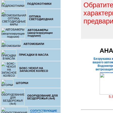
Обратите
ПОДЛОКОТНИКИ
характер
ОПТИКА
предвари
СВЕТОДИОДНАЯ
АВТОБАФЕРЫ
(амортизирующие
подушки)
АВТОМОБИЛИ
АНА
ПРИСАДКИ В МАСЛА
Безрукавка 
вашего автом
Водонепр
БОКС-ЧЕХОЛ НА
ветрозащит
ЗАПАСНОЕ КОЛЕСО
изоляция
замечатель
с
ШТОРКИ
ОБОРУДОВАНИЕ ДЛЯ
5.
БЕЗДОРОЖЬЯ (4x4)
Безрукавка 
вашего автом
СОПУТСТВУЮЩИЕ
Водонепр