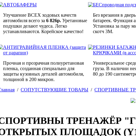
АВТОБАФЕРЫ
БЕСпроводная подс
Улучшение ВСЕХ ходовых качеств
Без врезания в дверь
автомобиля всего за
6 826р.
Уретановые
батареек. Функция 
подушки делают чудеса. Легко
Установка за пару м
устанавливаются. Корейское качество!
скотч 3M.
АНТИГРАВИЙНАЯ ПЛЕНКА (защита
РЕЗИНКИ БАГАЖ
от царапин)
КРЮЧКАМИ (в ассо
Прочная и прозрачная полиуретановая
Универсальное сред
пленка, созданная специально для
груза. В наличии не
защиты кузовных деталей автомобиля,
80 до 190 сантиметр
толщиной в 200 микрон.
Главная
/
СОПУТСТВУЮЩИЕ ТОВАРЫ
/
СПОРТИВНЫЕ Т
СПОРТИВНЫ ТРЕНАЖЁР "Г
ОТКРЫТЫХ ПЛОЩАДОК (Y1