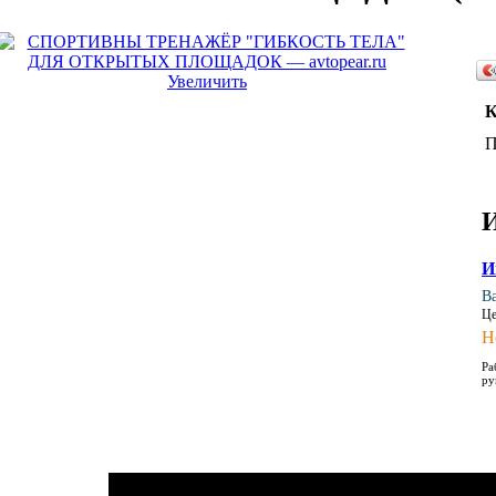
Увеличить
К
И
В
Це
Н
Ра
ру