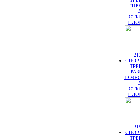
"ПР
ОТК
ПЛО
21
СПОР
ТРЕ
"РА
ПОЗВ
ОТК
ПЛО
31
СПОР
ТРЕ