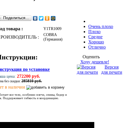
Поделиться…
Очень плохо
од товара :
Y1TR1009
Плохо
COBRA
Средне
ПРОИЗВОДИТЕЛЬ :
(Германия)
Хорошо
Отлично
Инструкции:
Оценить
Хочу дешевле!
Версия
нструкция по установке
для печати
272200 руб.
аша цена:
285810 руб.
на без скидки:
ет в наличии
ботает все тело, особенно плечи, спины, бедер и
к. Поддерживает гибкость и координацию.