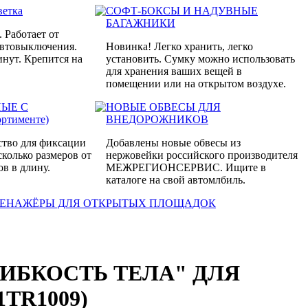
ветка
СОФТ-БОКСЫ И НАДУВНЫЕ
БАГАЖНИКИ
. Работает от
автовыключения.
Новинка! Легко хранить, легко
инут. Крепится на
установить. Сумку можно использовать
для хранения ваших вещей в
помещении или на открытом воздухе.
НЫЕ С
НОВЫЕ ОБВЕСЫ ДЛЯ
ртименте)
ВНЕДОРОЖНИКОВ
ство для фиксации
Добавлены новые обвесы из
сколько размеров от
нержовейки российского производителя
ов в длину.
МЕЖРЕГИОНСЕРВИС. Ищите в
каталоге на свой автомлбиль.
РЕНАЖЁРЫ ДЛЯ ОТКРЫТЫХ ПЛОЩАДОК
ИБКОСТЬ ТЕЛА" ДЛЯ
TR1009)