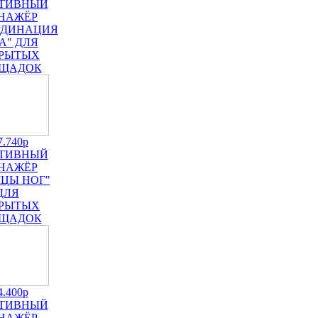
ТИВНЫЙ
НАЖЁР
РДИНАЦИЯ
А" ДЛЯ
РЫТЫХ
ЩАДОК
7.740р
ТИВНЫЙ
НАЖЁР
ЦЫ НОГ"
ДЛЯ
РЫТЫХ
ЩАДОК
4.400р
ТИВНЫЙ
НАЖЁР