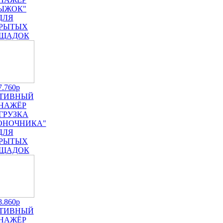
ЫЖОК"
ДЛЯ
РЫТЫХ
ЩАДОК
7.760р
ТИВНЫЙ
НАЖЁР
ЗГРУЗКА
ОНОЧНИКА"
ДЛЯ
РЫТЫХ
ЩАДОК
8.860р
ТИВНЫЙ
НАЖЁР