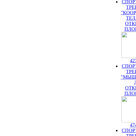
СПОР
ТРЕ
"КОО
ТЕЛ
ОТК
ПЛО
42
СПОР
ТРЕ
"МЫШ
ОТК
ПЛО
47
СПОР
ТРЕ