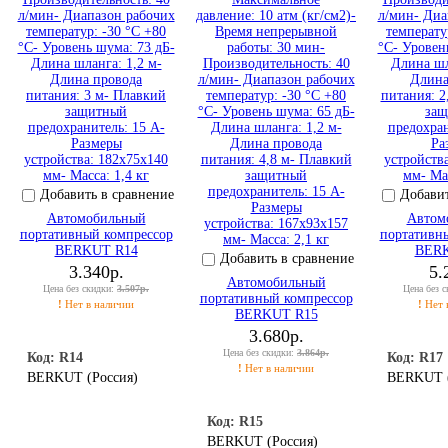
Добавить в сравнение
Добавит
Автомобильный
Автом
портативный компрессор
портативн
BERKUT R14
BERK
Добавить в сравнение
3.340р.
5.
Автомобильный
Цена без скидки:
3.507р.
Цена без 
портативный компрессор
!
Нет в наличии
!
Нет 
BERKUT R15
3.680р.
Цена без скидки:
3.864р.
Код: R14
Код: R17
!
Нет в наличии
BERKUT (Россия)
BERKUT (
Код: R15
BERKUT (Россия)