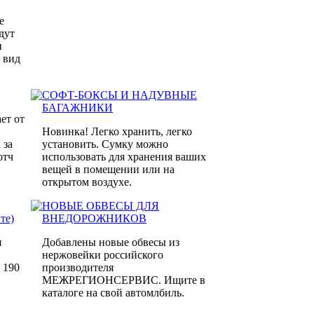
е
дут
и
 вид
СОФТ-БОКСЫ И НАДУВНЫЕ
БАГАЖНИКИ
ает от
Новинка! Легко хранить, легко
 за
установить. Сумку можно
отч
использовать для хранения ваших
вещей в помещении или на
открытом воздухе.
НОВЫЕ ОБВЕСЫ ДЛЯ
те)
ВНЕДОРОЖНИКОВ
я
Добавлены новые обвесы из
нержовейки российского
 190
производителя
МЕЖРЕГИОНСЕРВИС. Ищите в
каталоге на свой автомлбиль.