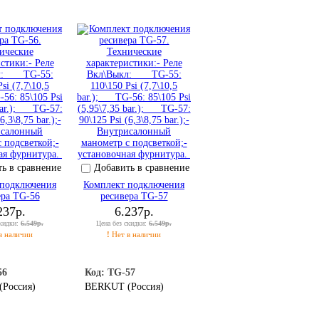
ь в сравнение
Добавить в сравнение
 подключения
Комплект подключения
ера TG-56
ресивера TG-57
237р.
6.237р.
скидки:
6.549р.
Цена без скидки:
6.549р.
в наличии
!
Нет в наличии
56
Код: TG-57
Россия)
BERKUT (Россия)