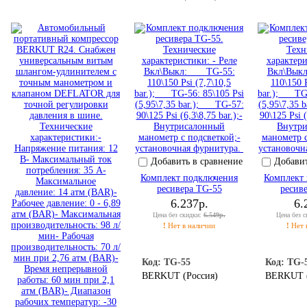
Добавить в сравнение
Добавит
Комплект подключения
Комплект
ресивера TG-55
ресив
6.237р.
6.
Цена без скидки:
6.549р.
Цена без 
!
Нет в наличии
!
Нет 
Код: TG-55
Код: TG-
BERKUT (Россия)
BERKUT (