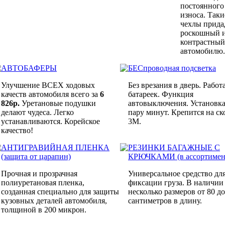
постоянного
износа. Таки
чехлы прида
роскошный 
контрастный
автомобилю.
АВТОБАФЕРЫ
БЕСпроводная подсветка
Улучшение ВСЕХ ходовых
Без врезания в дверь. Работ
качеств автомобиля всего за
6
батареек. Функция
826р.
Уретановые подушки
автовыключения. Установка
делают чудеса. Легко
пару минут. Крепится на ск
устанавливаются. Корейское
3M.
качество!
АНТИГРАВИЙНАЯ ПЛЕНКА
РЕЗИНКИ БАГАЖНЫЕ С
(защита от царапин)
КРЮЧКАМИ (в ассортимен
Прочная и прозрачная
Универсальное средство дл
полиуретановая пленка,
фиксации груза. В наличии
созданная специально для защиты
несколько размеров от 80 до
кузовных деталей автомобиля,
сантиметров в длину.
толщиной в 200 микрон.