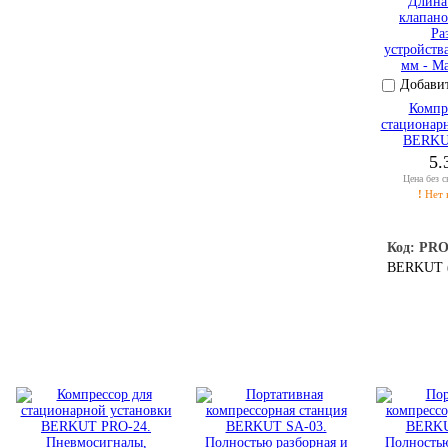
Добавит
Компр
стационар
BERKU
5.
Цена без 
!
Нет 
Код: PRO
BERKUT (