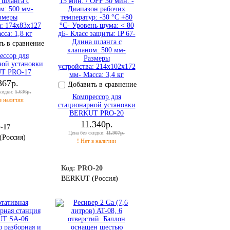
ь в сравнение
ессор для
ной установки
T PRO-17
367р.
Добавить в сравнение
скидки:
5.636р.
Компрессор для
в наличии
стационарной установки
BERKUT PRO-20
11.340р.
-17
Цена без скидки:
11.907р.
Россия)
!
Нет в наличии
Код: PRO-20
BERKUT (Россия)