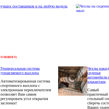
ТО НОВОГО:
Универсальная система
Чехлы накид
управляемого выхлопа
сиденья
автомобиля 
Автоматизированная система
алькантара
спортивного выхлопа с
электронным переключателем
Самый
позволяет Вам самим
практичный
регулировать угол открытия
стильный сп
заслонки!
сберечь сост
Ваших сиден