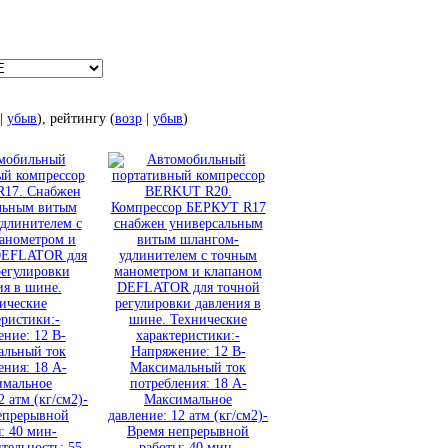
|
убыв
), рейтингу (
возр
|
убыв
)