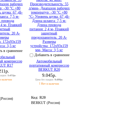
ь в сравнение
Добавить в сравнение
обильный
ый компрессор
Автомобильный
UT R17
портативный компрессор
BERKUT R20
211р.
9.045р.
скидки:
5.472р.
в наличии
Цена без скидки:
9.498р.
!
Нет в наличии
Код: R20
Россия)
BERKUT (Россия)