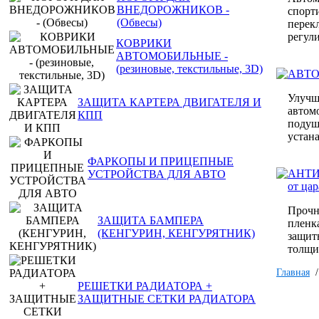
ВНЕДОРОЖНИКОВ -
спорт
(Обвесы)
перек
регул
КОВРИКИ
АВТОМОБИЛЬНЫЕ -
(резиновые, текстильные, 3D)
АВТ
Улучш
ЗАЩИТА КАРТЕРА ДВИГАТЕЛЯ И
автом
КПП
подуш
устан
ФАРКОПЫ И ПРИЦЕПНЫЕ
АНТИ
УСТРОЙСТВА ДЛЯ АВТО
от ца
Прочн
ЗАЩИТА БАМПЕРА
пленк
(КЕНГУРИН, КЕНГУРЯТНИК)
защит
толщи
Главная
РЕШЕТКИ РАДИАТОРА +
ЗАЩИТНЫЕ СЕТКИ РАДИАТОРА