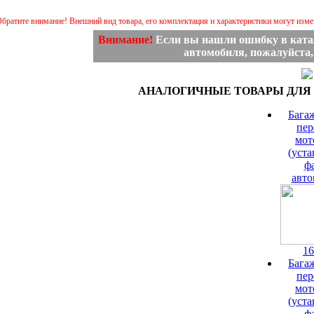
братите внимание! Внешний вид товара, его комплектация и характеристики могут изм
Внимание!
Если вы нашли ошибку в ката
автомобиля, пожалуйста
АНАЛОГИЧНЫЕ ТОВАРЫ ДЛЯ 
Бага
пер
мот
(уста
ф
авто
16
Бага
пер
мот
(уста
ф