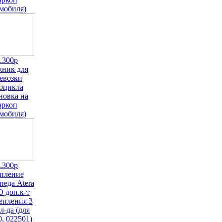
мобиля)
.300р
жник для
евозки
оцикла
новка на
аркоп
мобиля)
.300р
пление
педа Atera
 доп.к-т
епления 3
л-да (для
, 022501)