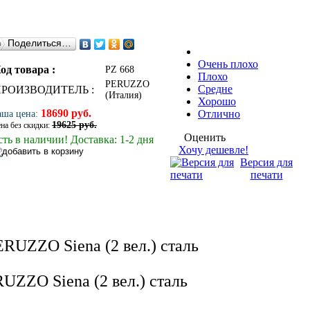
Поделиться…
Очень плохо
од товара :
PZ 668
Плохо
PERUZZO
Средне
ПРОИЗВОДИТЕЛЬ :
(Италия)
Хорошо
18690 руб.
Отлично
аша цена:
19625 руб.
на без скидки:
Оценить
сть в наличии! Доставка: 1-2 дня
Хочу дешевле!
Версия для
печати
UZZO Siena (2 вел.) сталь