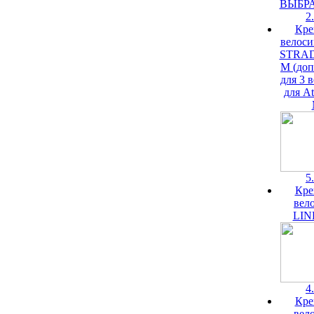
2
Кре
велоси
STRA
M (доп
для 3 
для At
5
Кре
вел
LIN
4
Кре
вел