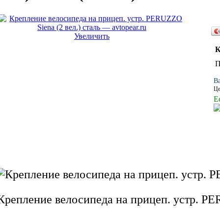
Увеличить
К
В
Це
Е
Крепление велосипеда на прицеп. устр. PER