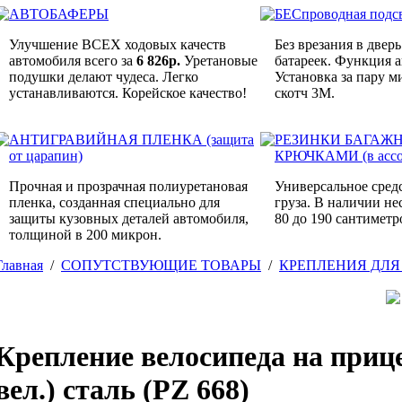
АВТОБАФЕРЫ
БЕСпроводная подс
Улучшение ВСЕХ ходовых качеств
Без врезания в дверь
автомобиля всего за
6 826р.
Уретановые
батареек. Функция 
подушки делают чудеса. Легко
Установка за пару м
устанавливаются. Корейское качество!
скотч 3M.
АНТИГРАВИЙНАЯ ПЛЕНКА (защита
РЕЗИНКИ БАГАЖ
от царапин)
КРЮЧКАМИ (в ассо
Прочная и прозрачная полиуретановая
Универсальное сред
пленка, созданная специально для
груза. В наличии не
защиты кузовных деталей автомобиля,
80 до 190 сантиметр
толщиной в 200 микрон.
Главная
/
СОПУТСТВУЮЩИЕ ТОВАРЫ
/
КРЕПЛЕНИЯ ДЛЯ
Крепление велосипеда на прице
вел.) сталь (PZ 668)