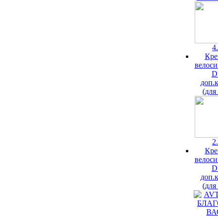
4
Кре
велоси
D
доп.
(для
2
Кре
велоси
D
доп.
(для