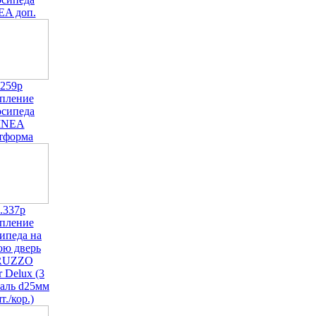
EA доп.
.259р
пление
осипеда
INEA
тформа
.337р
пление
ипеда на
юю дверь
RUZZO
r Delux (3
таль d25мм
т./кор.)