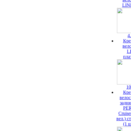
LIN
4
Кре
вел
L
пла
10
Кре
велос
задн
PE
Cruise
вел.) с
(1 ш