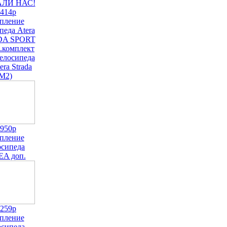
.414р
пление
педа Atera
DA SPORT
.комплект
велосипеда
era Strada
M2)
.950р
пление
осипеда
EA доп.
.259р
пление
осипеда