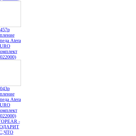
.457р
пление
педа Atera
URO
комплект
 022000)
.043р
пление
педа Atera
URO
комплект
 022000)