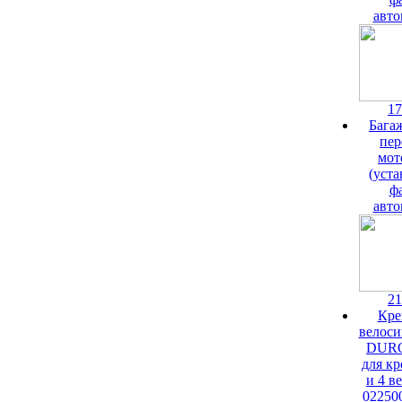
авто
17
Бага
пер
мот
(уста
ф
авто
21
Кре
велоси
DURO
для кр
и 4 ве
022500