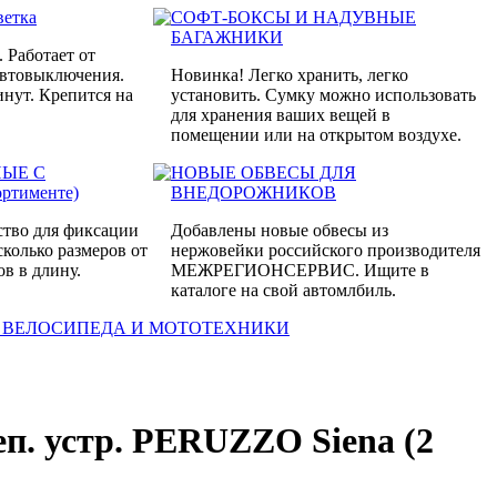
ветка
СОФТ-БОКСЫ И НАДУВНЫЕ
БАГАЖНИКИ
. Работает от
автовыключения.
Новинка! Легко хранить, легко
инут. Крепится на
установить. Сумку можно использовать
для хранения ваших вещей в
помещении или на открытом воздухе.
НЫЕ С
НОВЫЕ ОБВЕСЫ ДЛЯ
ртименте)
ВНЕДОРОЖНИКОВ
ство для фиксации
Добавлены новые обвесы из
сколько размеров от
нержовейки российского производителя
ов в длину.
МЕЖРЕГИОНСЕРВИС. Ищите в
каталоге на свой автомлбиль.
 ВЕЛОСИПЕДА И МОТОТЕХНИКИ
п. устр. PERUZZO Siena (2