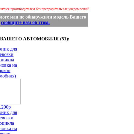
еняться производителем без предварительных уведомлений!
логе или не обнаружили модель Вашего
,
сообщите нам об этом.
ВАШЕГО АВТОМОБИЛЯ (51):
жник для
евозки
оцикла
новка на
аркоп
мобиля)
.200р
жник для
евозки
оцикла
новка на
аркоп