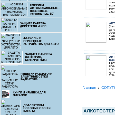
эле
КОВРИКИ
поз
АВТОМОБИЛЬНЫЕ -
регу
(резиновые,
засл
текстильные, 3D)
ЗАЩИТА КАРТЕРА
АВ
ДВИГАТЕЛЯ И КПП
Улу
авто
Уре
чуде
ФАРКОПЫ И
Коре
ПРИЦЕПНЫЕ
УСТРОЙСТВА ДЛЯ АВТО
ЗАЩИТА БАМПЕРА
АНТ
(КЕНГУРИН,
КЕНГУРЯТНИК)
(за
Проч
поли
спе
дета
РЕШЕТКИ РАДИАТОРА +
200 
ЗАЩИТНЫЕ СЕТКИ
РАДИАТОРА
Главная
/
СОПУТ
КУНГИ И КРЫШКИ ДЛЯ
ПИКАПОВ
ДЕФЛЕКТОРЫ
БОКОВЫХ ОКОН И
АЛКОТЕСТЕР 
КАПОТА