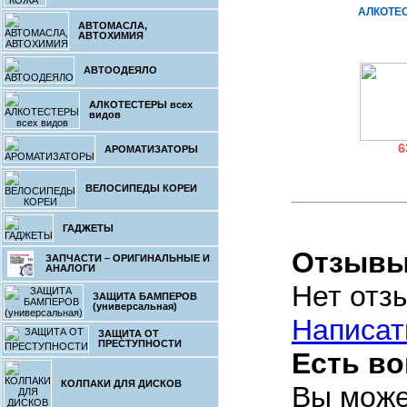
АЛКОТЕС
АВТОМАСЛА,
АВТОХИМИЯ
АВТООДЕЯЛО
АЛКОТЕСТЕРЫ всех
видов
6
АРОМАТИЗАТОРЫ
АЛКОТЕС
ВЕЛОСИПЕДЫ КОРЕИ
ГАДЖЕТЫ
Отзыв
ЗАПЧАСТИ – ОРИГИНАЛЬНЫЕ И
АНАЛОГИ
Нет отз
ЗАЩИТА БАМПЕРОВ
(универсальная)
6
Написат
ЗАЩИТА ОТ
АЛКОТЕС
ПРЕСТУПНОСТИ
Есть в
КОЛПАКИ ДЛЯ ДИСКОВ
Вы може