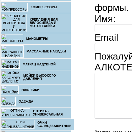
формы.
КОМПРЕССОРЫ
Имя:
КРЕПЛЕНИЯ ДЛЯ
6
ВЕЛОСИПЕДА И
МОТОТЕХНИКИ
АЛКОТЕС
Email
МАНОМЕТРЫ
МАССАЖНЫЕ НАКИДКИ
Пожалуй
АЛКОТЕ
МАТРАЦ НАДУВНОЙ
МОЙКИ ВЫСОКОГО
1.
ДАВЛЕНИЯ
АЛКОТЕС
НАКЛЕЙКИ
ОДЕЖДА
ОПТИКА -
УНИВЕРСАЛЬНАЯ
ОЧКИ
СОЛНЦЕЗАЩИТНЫЕ
1.