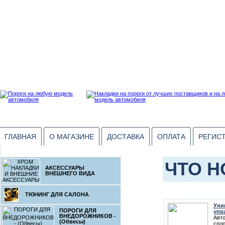
ГЛАВНАЯ
О МАГАЗИНЕ
ДОСТАВКА
ОПЛАТА
РЕГИС
ЧТО Н
АКСЕССУАРЫ
ВНЕШНЕГО ВИДА
ТЮНИНГ ДЛЯ САЛОНА
Уни
ПОРОГИ ДЛЯ
упр
ВНЕДОРОЖНИКОВ -
Авт
(Обвесы)
спор