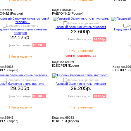
 FindMeF1
Код: FindMeF2
ОФИД (Россия)
РАДИОФИД (Россия)
Добавить в сравнение
Добавить в сравнение
До
Газовый балончик стиль пистолет
цовый балончик стиль сотовый
Перцовый б
23.600р.
телефон
22.125р.
Цена без скидки:
24.780р.
Цена без скидки:
23.232р.
Ц
!
Нет в наличии
снят с производства
!
Нет в наличии
!
Код: no.69039
Ю.КОРЕЯ (Корея)
no.69038
Код: no.69
РЕЯ (Корея)
Ю.КОРЕЯ (К
Добавить в сравнение
Добавить в сравнение
овый балончик стиль пистолет
Газовый балончик стиль пистолет
29.205р.
29.205р.
Цена без скидки:
30.666р.
Цена без скидки:
30.666р.
!
Нет в наличии
!
Нет в наличии
no.69041
Код: no.69033
РЕЯ (Корея)
Ю.КОРЕЯ (Корея)