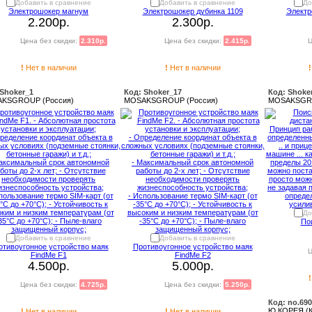
Добавить в сравнение
Добавить в сравнение
До
Электрошокер магнум
Электрошокер дубинка 1109
Электр
2.200р.
2.300р.
Цена без скидки:
2.310р.
Цена без скидки:
2.415р.
Ц
!
Нет в наличии
!
Нет в наличии
!
 Shoker_1
Код: Shoker_17
Код: Shoke
KSGROUP (Россия)
MOSAKSGROUP (Россия)
MOSAKSGRO
До
По
Добавить в сравнение
Добавить в сравнение
отивоугонное устройство маяк
Противоугонное устройство маяк
Ц
FindMe F1
FindMe F2
4.500р.
5.000р.
!
Цена без скидки:
4.725р.
Цена без скидки:
5.250р.
Код: no.69
Ю.КОРЕЯ (К
!
Нет в наличии
!
Нет в наличии