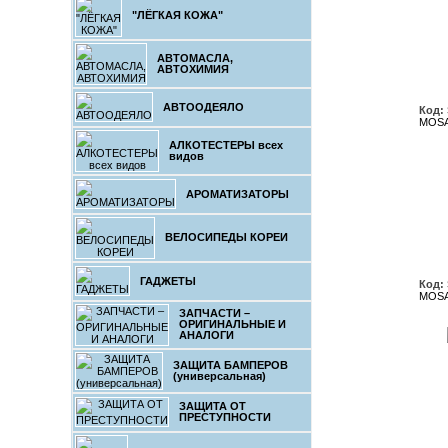
"ЛЁГКАЯ КОЖА"
АВТОМАСЛА,
АВТОХИМИЯ
АВТООДЕЯЛО
Код:
MOSA
АЛКОТЕСТЕРЫ всех
видов
АРОМАТИЗАТОРЫ
ВЕЛОСИПЕДЫ КОРЕИ
ГАДЖЕТЫ
Код:
MOSA
ЗАПЧАСТИ –
ОРИГИНАЛЬНЫЕ И
АНАЛОГИ
ЗАЩИТА БАМПЕРОВ
(универсальная)
ЗАЩИТА ОТ
ПРЕСТУПНОСТИ