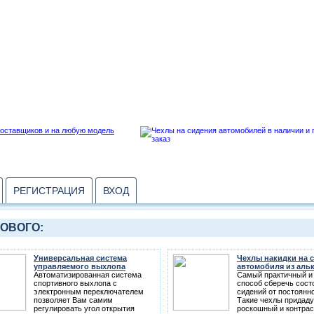
РЕГИСТРАЦИЯ
ВХОД
НОВОГО:
Универсальная система
Чехлы накидки на 
управляемого выхлопа
автомобиля из аль
Автоматизированная система
Самый практичный и
спортивного выхлопа с
способ сберечь сос
электронным переключателем
сидений от постоянно
позволяет Вам самим
Такие чехлы придаду
регулировать угол открытия
роскошный и контрас