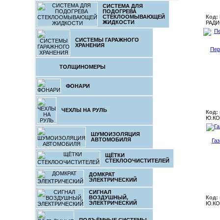
СИСТЕМА ДЛЯ
ПОДОГРЕВА
СТЕКЛООМЫВАЮЩЕЙ
Код:
ЖИДКОСТИ
РАДИ
СИСТЕМЫ ГАРАЖНОГО
ХРАНЕНИЯ
Пер
ТОЛЩИНОМЕРЫ
ФОНАРИ
ЧЕХЛЫ НА РУЛЬ
Код: 
Ю.КО
ШУМОИЗОЛЯЦИЯ
АВТОМОБИЛЯ
Газ
ЩЁТКИ
СТЕКЛООЧИСТИТЕЛЕЙ
ДОМКРАТ
ЭЛЕКТРИЧЕСКИЙ
СИГНАЛ
ВОЗДУШНЫЙ,
Код: 
ЭЛЕКТРИЧЕСКИЙ
Ю.КО