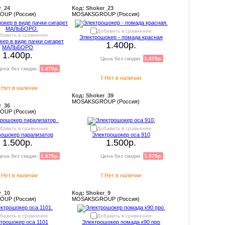
r_24
Код: Shoker_23
UP (Россия)
MOSAKSGROUP (Россия)
Добавить в сравнение
бавить в сравнение
Электрошокер - помада красная
ер в виде пачки сигарет
1.400р.
МАЛЬБОРО
1.400р.
Цена без скидки:
1.470р.
ена без скидки:
1.470р.
!
Нет в наличии
Нет в наличии
Код: Shoker_39
MOSAKSGROUP (Россия)
r_36
UP (Россия)
бавить в сравнение
Добавить в сравнение
ошокер парализатор
Электрошокер оса 910
1.500р.
1.500р.
ена без скидки:
1.575р.
Цена без скидки:
1.575р.
Нет в наличии
!
Нет в наличии
r_10
Код: Shoker_9
UP (Россия)
MOSAKSGROUP (Россия)
бавить в сравнение
Добавить в сравнение
трошокер оса 1101
Электрошокер помада к90 про