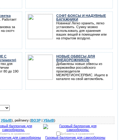
светка
СОФТ-БОКСЫ И НАДУВНЫЕ
. Работает
БАГАЖНИКИ
Новинка! Легко хранить, легко
ановка за
установить. Сумку можно
 на скотч
использовать для хранения
ваших вещей в помещении или
на открытом воздухе.
Е С
НОВЫЕ ОБВЕСЫ ДЛЯ
ртименте)
ВНЕДОРОЖНИКОВ
тво для
Добавлены новые обвесы из
аличии
нержовейки российского
т 80 до 190
производителя
МЕЖРЕГИОНСЕРВИС. Ищите в
каталоге на свой автомлбиль.
|
УБЫВ
), рейтингу (
ВОЗР
|
УБЫВ
)
бавить в сравнение
Добавить в сравнение
ллончик для самообороны
Газовый баллончик для самообороны