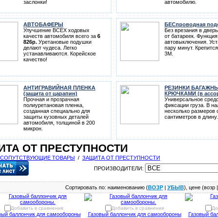
заслонки!
автомобилю.
АВТОБАФЕРЫ
БЕСпроводная под
Улучшение ВСЕХ ходовых
Без врезания в дверь
качеств автомобиля всего за
6
от батареек. Функция
826р.
Уретановые подушки
автовыключения. Уст
делают чудеса. Легко
пару минут. Крепится
устанавливаются. Корейское
3M.
качество!
АНТИГРАВИЙНАЯ ПЛЕНКА
РЕЗИНКИ БАГАЖНЫ
(защита от царапин)
КРЮЧКАМИ (в ассо
Прочная и прозрачная
Универсальное средс
полиуретановая пленка,
фиксации груза. В н
созданная специально для
несколько размеров о
защиты кузовных деталей
сантиметров в длину.
автомобиля, толщиной в 200
микрон.
ИТА ОТ ПРЕСТУПНОСТИ
СОПУТСТВУЮЩИЕ ТОВАРЫ
/
ЗАЩИТА ОТ ПРЕСТУПНОСТИ
ПРОИЗВОДИТЕЛИ:
Сортировать по: наименованию (
ВОЗР
|
УБЫВ
), цене (возр 
Добавить в сравнение
Добавить в сравнение
До
вый баллончик для самообороны
Газовый баллончик для самообороны
Газовый ба