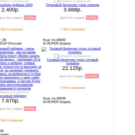
бавить в сравнение
Добавить в сравнение
ошокер дубинка 1683
Перцовый балончик стиль помады
2.400р.
3.688р.
ена без скидки:
2.520р.
Цена без скидки:
3.873р.
Нет в наличии
!
Нет в наличии
r_28
Код: no.69043
UP (Россия)
Ю.КОРЕЯ (Корея)
Добавить в сравнение
Газовый балончик стиль сотовый
телефон
22.125р.
Цена без скидки:
23.232р.
!
Нет в наличии
бавить в сравнение
исковый пейджер
Код: no.69036
7.670р.
Ю.КОРЕЯ (Корея)
ена без скидки:
8.054р.
Нет в наличии
045
орея)