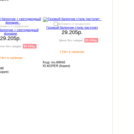
Добавить в сравнение
бавить в сравнение
Газовый балончик стиль пистолет
алончик + светодиодный
29.205р.
фонарик
29.205р.
Цена без скидки:
30.666р.
ена без скидки:
30.666р.
!
Нет в наличии
Нет в наличии
Код: no.69042
Ю.КОРЕЯ (Корея)
049
орея)