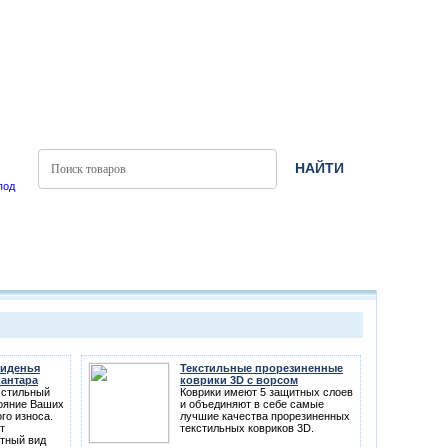
сиденья
Текстильные прорезиненные
кантара
коврики 3D с ворсом
 стильный
Коврики имеют 5 защитных слоев
тояние Ваших
и объединяют в себе самые
го износа.
лучшие качества прорезиненных
т
текстильных ковриков 3D.
тный вид