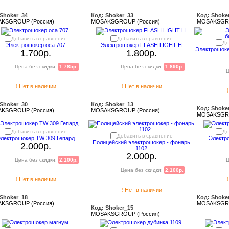
 Shoker_34
Код: Shoker_33
Код: Shoke
KSGROUP (Россия)
MOSAKSGROUP (Россия)
MOSAKSGRO
Добавить в сравнение
Добавить в сравнение
До
Электрошокер оса 707
Электрошокер FLASH LIGHT H
Электрошоке
1.700р.
1.800р.
Цена без скидки:
1.785р.
Цена без скидки:
1.890р.
Ц
!
Нет в наличии
!
Нет в наличии
!
 Shoker_30
Код: Shoker_13
Код: Shoke
KSGROUP (Россия)
MOSAKSGROUP (Россия)
MOSAKSGRO
Добавить в сравнение
До
Добавить в сравнение
лектрошокер TW 309 Гепард
Электр
Полицейский электрошокер - фонарь
2.000р.
1102
2.000р.
Цена без скидки:
2.100р.
Ц
Цена без скидки:
2.100р.
!
Нет в наличии
!
!
Нет в наличии
 Shoker_18
Код: Shoke
KSGROUP (Россия)
MOSAKSGRO
Код: Shoker_15
MOSAKSGROUP (Россия)