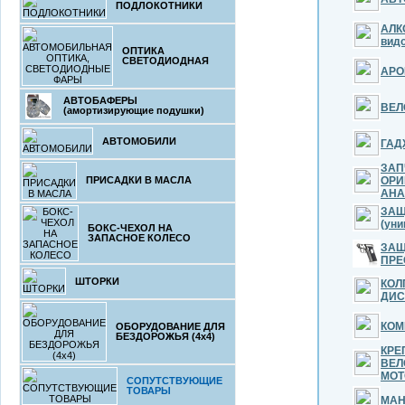
ПОДЛОКОТНИКИ
АЛК
вид
ОПТИКА
СВЕТОДИОДНАЯ
АРО
АВТОБАФЕРЫ
ВЕЛ
(амортизирующие подушки)
АВТОМОБИЛИ
ГАД
ЗАП
ПРИСАДКИ В МАСЛА
ОРИ
АНА
ЗАЩ
(уни
БОКС-ЧЕХОЛ НА
ЗАПАСНОЕ КОЛЕСО
ЗАЩ
ПРЕ
ШТОРКИ
КОЛ
ДИС
КОМ
ОБОРУДОВАНИЕ ДЛЯ
БЕЗДОРОЖЬЯ (4x4)
КРЕ
ВЕЛ
МОТ
СОПУТСТВУЮЩИЕ
ТОВАРЫ
МА