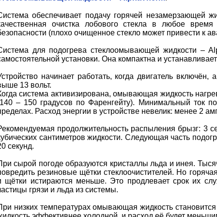
Система обеспечивает подачу горячей незамерзающей ж
качественная очистка лобового стекла в любое врем
безопасности (плохо очищенное стекло может привести к ав
Система для подогрева стеклоомывающей жидкости – Al
самостоятельной установки. Она компактна и устанавливает
Устройство начинает работать, когда двигатель включён,
выше 13 вольт.
Когда система активизирована, омывающая жидкость нагрев
(140 – 150 градусов по Фаренгейту). Минимальный ток п
пределах. Расход энергии в устройстве невелик: менее 2 амп
Рекомендуемая продолжительность распыления брызг: 3 се
кубических сантиметров жидкости. Следующая часть подогр
20 секунд.
При сырой погоде образуются кристаллы льда и инея. Тыся
повредить резиновые щётки стеклоочистителей. Но горячая
и щётки истираются меньше. Это продлевает срок их слу
частицы грязи и льда из системы.
При низких температурах омывающая жидкость становится 
жидкость эффективнее холодной, и расход её будет меньши