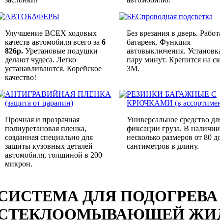
АВТОБАФЕРЫ
БЕСпроводная подсветка
Улучшение ВСЕХ ходовых
Без врезания в дверь. Работ
качеств автомобиля всего за
6
батареек. Функция
826р.
Уретановые подушки
автовыключения. Установка
делают чудеса. Легко
пару минут. Крепится на с
устанавливаются. Корейское
3M.
качество!
АНТИГРАВИЙНАЯ ПЛЕНКА
РЕЗИНКИ БАГАЖНЫЕ С
(защита от царапин)
КРЮЧКАМИ (в ассортимен
Прочная и прозрачная
Универсальное средство дл
полиуретановая пленка,
фиксации груза. В наличии
созданная специально для
несколько размеров от 80 д
защиты кузовных деталей
сантиметров в длину.
автомобиля, толщиной в 200
микрон.
СИСТЕМА ДЛЯ ПОДОГРЕВА
СТЕКЛООМЫВАЮЩЕЙ ЖИ