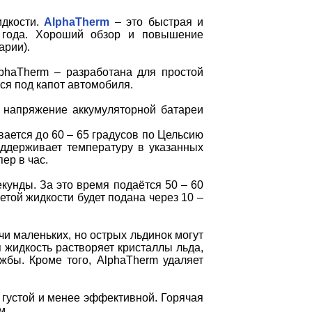
идкости.
AlphaTherm
– это быстрая и
я года. Хороший обзор и повышение
арии).
phaTherm – разработана для простой
ся под капот автомобиля.
 а напряжение аккумуляторной батареи
ается до 60 – 65 градусов по Цельсию
оддерживает температуру в указанных
ер в час.
кунды. За это время подаётся 50 – 60
етой жидкости будет подана через 10 –
чи маленьких, но острых льдинок могут
 жидкость растворяет кристаллы льда,
жбы. Кроме того, AlphaTherm удаляет
густой и менее эффективной. Горячая
м.