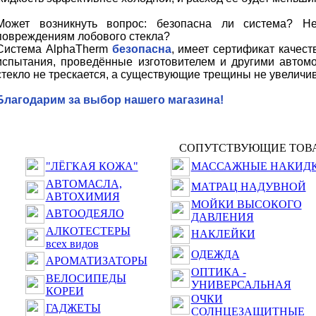
Может возникнуть вопрос: безопасна ли система? Н
повреждениям лобового стекла?
Система AlphaTherm
безопасна
, имеет сертификат качес
испытания, проведённые изготовителем и другими автом
стекло не трескается, а существующие трещины не увеличи
Благодарим за выбор нашего магазина!
СОПУТСТВУЮЩИЕ ТОВ
"ЛЁГКАЯ КОЖА"
МАССАЖНЫЕ НАКИД
АВТОМАСЛА,
МАТРАЦ НАДУВНОЙ
АВТОХИМИЯ
МОЙКИ ВЫСОКОГО
АВТООДЕЯЛО
ДАВЛЕНИЯ
АЛКОТЕСТЕРЫ
НАКЛЕЙКИ
всех видов
ОДЕЖДА
АРОМАТИЗАТОРЫ
ОПТИКА -
ВЕЛОСИПЕДЫ
УНИВЕРСАЛЬНАЯ
КОРЕИ
ОЧКИ
ГАДЖЕТЫ
СОЛНЦЕЗАЩИТНЫЕ