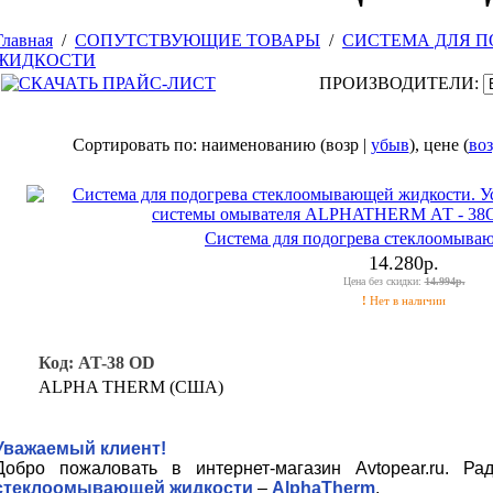
Главная
/
СОПУТСТВУЮЩИЕ ТОВАРЫ
/
СИСТЕМА ДЛЯ 
ЖИДКОСТИ
ПРОИЗВОДИТЕЛИ:
Сортировать по: наименованию (возр |
убыв
), цене (
воз
Система для подогрева стеклоомыва
14.280р.
Цена без скидки:
14.994р.
!
Нет в наличии
Код: AT-38 OD
ALPHA THERM (США)
Уважаемый клиент!
Добро пожаловать в интернет-магазин Avtopear.ru. 
стеклоомывающей жидкости
–
AlphaTherm
.