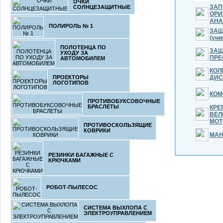
ОЧКИ
ЗАП
СОЛНЦЕЗАЩИТНЫЕ
ОРИ
АНА
ПОЛИРОЛЬ № 1
ЗАЩ
(уни
ПОЛОТЕНЦА ПО
ЗАЩ
УХОДУ ЗА
ПРЕ
АВТОМОБИЛЕМ
КОЛ
ПРОЕКТОРЫ
ДИС
ЛОГОТИПОВ
КОМ
ПРОТИВОБУКСОВОЧНЫЕ
БРАСЛЕТЫ
КРЕ
ВЕЛ
МОТ
ПРОТИВОСКОЛЬЗЯЩИЕ
КОВРИКИ
МА
РЕЗИНКИ БАГАЖНЫЕ С
КРЮЧКАМИ
РОБОТ-ПЫЛЕСОС
СИСТЕМА ВЫХЛОПА С
ЭЛЕКТРОУПРАВЛЕНИЕМ