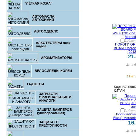
"ЛЁГКАЯ КОЖА"
АВТОМАСЛА,
АВТОХИМИЯ
АВТООДЕЯЛО
Добавит
АЛКОТЕСТЕРЫ всех
ПОРОГИ ORI
видов
BOARD Merced
(2012
21
АРОМАТИЗАТОРЫ
Цена б
ВЕЛОСИПЕДЫ КОРЕИ
!
Нет 
ГАДЖЕТЫ
Код: BZ-S006
КИТАЙ
ЗАПЧАСТИ –
ОРИГИНАЛЬНЫЕ И
АНАЛОГИ
ЗАЩИТА БАМПЕРОВ
Добавит
(универсальная)
Пороги алюми
Black) Merced
16
ЗАЩИТА ОТ
ПРЕСТУПНОСТИ
Цена б