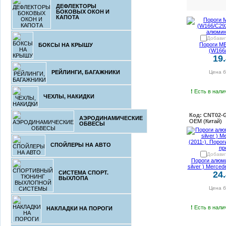
ДЕФЛЕКТОРЫ
БОКОВЫХ ОКОН И
КАПОТА
Добавит
Пороги M
БОКСЫ НА КРЫШУ
(W166/
19
РЕЙЛИНГИ, БАГАЖНИКИ
Цена б
!
Есть в налич
ЧЕХЛЫ, НАКИДКИ
Код: CNT02-
АЭРОДИНАМИЧЕСКИЕ
OEM (Китай)
ОБВЕСЫ
СПОЙЛЕРЫ НА АВТО
Добавит
Пороги алюм
silver ) Merce
СИСТЕМА СПОРТ.
24
ВЫХЛОПА
Цена б
!
Есть в налич
НАКЛАДКИ НА ПОРОГИ