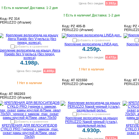
Цена без скидки:
3.392р.
!
Есть в наличии! Доставка: 1-2 дня
!
Есть в наличии! Доставка: 1-2 дня
Код: PZ 314
PERUZZO (Италия)
Код: PZ 405-B
Код: PZ 
PERUZZO (Италия)
PERUZZO
Добавить в сравнение
Крепление велосипеда LINEA доп.
Креплен
Добавить в сравнение
4.259р.
Крепление велосипеда на крышу Atera
Rapido без V-рельса (без перед.
Цена без скидки:
4.472р.
колеса)
4.198р.
!
Нет в наличии
Цена без скидки:
4.408р.
Код: AT 021550
Код: AT 
!
Нет в наличии
PERUZZO (Италия)
PERUZZO
Код: AT 082203
PERUZZO (Италия)
Добавить в сравнение
Крепление велосипеда на крышу
Добавить в сравнение
PERUZZO Napoli черный (сталь),
КРЕПЛЕНИЯ ДЛЯ ВЕЛОСИПЕДОВ
раздельный рельс
КРЕПЛ
CYKLO PRO (черное с замком, max.
4.930р.
CYKLO P
охват рамы круглой ф75мм.,овал
охват 
70x50)
Цена без скидки:
5.177р.