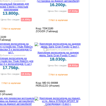
Добавить в сравнение
(установка на фаркоп автомобиля)
ерсальный багажник для
16.200р.
возки 3 вело с простым
креплением
Цена без скидки:
17.010р.
13.800р.
Цена без скидки:
14.490р.
!
Нет в наличии
Код: TDK1180
!
Нет в наличии
ZOGER (Тайланд)
K1100
Тайланд)
Добавить в сравнение
Крепление велосипеда на заднюю
Добавить в сравнение
дверь Saris Gran Fondo (2 вел.)
пление велосипеда на
18.030р.
стройство Thule RideOn для
ки 3-х велосипедов (1 шт.)
Цена без скидки:
18.932р.
17.756р.
Цена без скидки:
18.644р.
!
Нет в наличии
Код: MD 01-00088
!
Нет в наличии
PERUZZO (Италия)
9503
 (Италия)