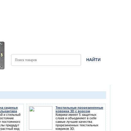
на сиденья
Текстильные прорезиненные
алькантара
коврики 3D с ворсом
й и стильный
Коврики имеют 5 защитных
состояние
слоев и объединяют в себе
т постоянного
самые лучшие качества
хлы придадут
прорезиненных текстильных
трастный вид
ковриков 3D.