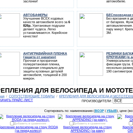
заслонки!
автомобилю.
АВТОБАФЕРЫ
БЕСпроводная 
Улучшение ВСЕХ ходовых
Без врезания в д
качеств автомобиля всего за
6
от батареек. Фун
826р.
Уретановые подушки
автовыключения.
делают чудеса. Легко
пару минут. Креп
устанавливаются. Корейское
3M.
качество!
АНТИГРАВИЙНАЯ ПЛЕНКА
РЕЗИНКИ БАГА
(защита от царапин)
КРЮЧКАМИ (в а
Прочная и прозрачная
Универсальное с
полиуретановая пленка,
фиксации груза. 
созданная специально для
несколько размер
защиты кузовных деталей
190 сантиметров 
автомобиля, толщиной в 200
микрон.
РЕПЛЕНИЯ ДЛЯ ВЕЛОСИПЕДА И МОТОТ
ная
/
СОПУТСТВУЮЩИЕ ТОВАРЫ
/
КРЕПЛЕНИЯ ДЛЯ ВЕЛОСИПЕДА И МОТОТЕХН
ПРОИЗВОДИТЕЛИ:
Сортировать по: наименованию (
ВОЗР
|
УБЫВ
), цене (во
Добавить в сравнение
Добавить в сравнение
Крепление велосипеда на стену RODA
Крепление велосипеда на стену
Крепле
(за перед.колесо)
APPENDINO (за раму)
ORI