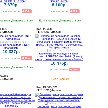
ль d30мм (1 шт./кор.)
чёр. цв., в кор.
7.670р.
8.100р.
Цена без скидки:
8.054р.
Цена без скидки:
8.505р.
наличии! Доставка: 1-2 дня
!
Есть в наличии! Доставка: 1-2 дня
388SC
Код: PZ 308
 (Италия)
PERUZZO (Италия)
Добавить в сравнение
ление велосипеда LINEA
платформа
10.337р.
Добавить в сравнение
Крепление велосипеда на запас.
колесо PERUZZO 4x4 Stelvio (2 вел.)
Цена без скидки:
10.854р.
сталь, с креплением за колеса (рельс)
10.475р.
наличии! Доставка: 1-2 дня
Цена без скидки:
10.999р.
021501
 (Италия)
!
Нет в наличии
Код: PZ 373_375
PERUZZO (Италия)
Добавить в сравнение
Багажник для перевозки мотоцикла