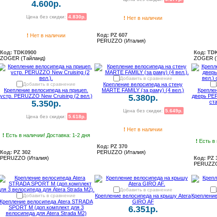
4.600р.
Цена без скидки:
4.830р.
!
Нет в наличии
Код: PZ 607
!
Нет в наличии
PERUZZO (Италия)
Код: TDK0900
Код: TD
ZOGER (Тайланд)
ZOGER (
Добавить в сравнение
Добавить в сравнение
Крепление велосипеда на стену
Крепление велосипеда на прицеп.
MARTE FAMILY (за раму) (4 вел.)
Крепле
устр. PERUZZO New Cruising (2 вел.)
5.380р.
дверь PER
5.350р.
ста
Цена без скидки:
5.649р.
Цена без скидки:
5.618р.
!
Нет в наличии
!
Есть в наличии! Доставка: 1-2 дня
!
Есть в 
Код: PZ 370
Код: PZ 302
PERUZZO (Италия)
PERUZZO (Италия)
Код: PZ 
PERUZZO
Добавить в сравнение
Добавить в сравнение
Крепление велосипеда на крышу Atera
Крепление
Крепление велосипеда Atera STRADA
GIRO AF
SPORT M (доп.комплект для 3
6.351р.
велосипеда для Atera Strada M2)