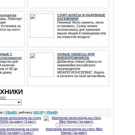
подсветка
СОФТ-БОКСЫ И НАДУВНЫЕ
верь. Работает
БАГАЖНИКИ
кция
Новинка! Легко хранить, легко
 Установка за
установить. Сумку можно
ится на скотч
использовать для хранения
ваших вещей в помещении или
на открытом воздухе.
ЖНЫЕ С
НОВЫЕ ОБВЕСЫ ДЛЯ
ссортименте)
ВНЕДОРОЖНИКОВ
редство для
Добавлены новые обвесы из
В наличии
нержовейки российского
ов от 80 до
производителя
в длину.
МЕЖРЕГИОНСЕРВИС. Ищите
в каталоге на свой автомлбиль.
ЕХНИКИ
ИКИ
зр |
УБЫВ
), рейтингу (
ВОЗР
|
УБЫВ
)
Добавить в сравнение
Добавить в сравнение
ние велосипеда на стену
Крепление велосипеда на стену Bike
ON (за раму) (3 вел.)
Hanger (за раму)