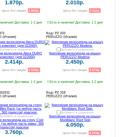
1.870р.
2.010р.
Цена без скидки:
1.964р.
Цена без скидки:
2.111р.
наличии! Доставка: 1-2 дня
!
Есть в наличии! Доставка: 1-2 дня
371
Код: PZ 333
 (Италия)
PERUZZO (Италия)
Добавить в сравнение
Добавить в сравнение
ие велосипеда Atera DURO
Крепление велосипеда на крышу
.комплект (для 022000)
PERUZZO Modena
2.414р.
2.450р.
Цена без скидки:
2.535р.
Цена без скидки:
2.573р.
наличии! Доставка: 1-2 дня
!
Есть в наличии! Доставка: 1-2 дня
022211
Код: PZ 318
 (Италия)
PERUZZO (Италия)
Добавить в сравнение
Добавить в сравнение
Крепление велосипеда на крышу
е велосипеда на стену Cool
Montblanc Roof Spin
 (за любую часть рамы, 360
4.050р.
градусов) красное
3.760р.
Цена без скидки:
4.253р.