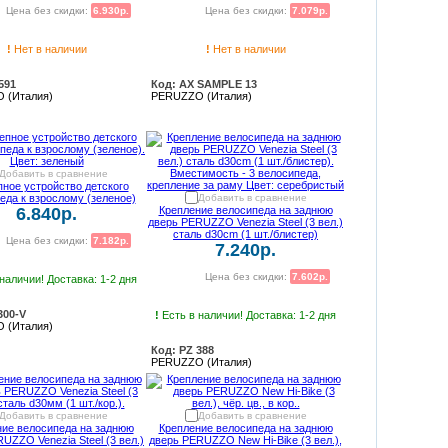
Цена без скидки:
6.930р.
Цена без скидки:
7.079р.
!
Нет в наличии
!
Нет в наличии
591
Код: AX SAMPLE 13
 (Италия)
PERUZZO (Италия)
Добавить в сравнение
ное устройство детского
еда к взрослому (зеленое)
Добавить в сравнение
6.840р.
Крепление велосипеда на заднюю
дверь PERUZZO Venezia Steel (3 вел.)
сталь d30cm (1 шт./блистер)
Цена без скидки:
7.182р.
7.240р.
Цена без скидки:
7.602р.
наличии! Доставка: 1-2 дня
300-V
!
Есть в наличии! Доставка: 1-2 дня
 (Италия)
Код: PZ 388
PERUZZO (Италия)
Добавить в сравнение
Добавить в сравнение
ние велосипеда на заднюю
Крепление велосипеда на заднюю
UZZO Venezia Steel (3 вел.)
дверь PERUZZO New Hi-Bike (3 вел.),