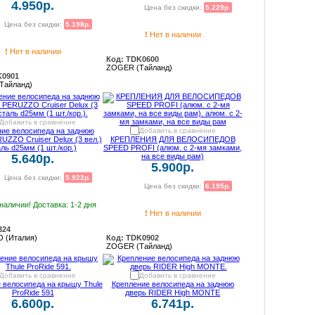
4.950р.
Цена без скидки:
5.229р.
Цена без скидки:
5.198р.
!
Нет в наличии
!
Нет в наличии
Код: TDK0600
ZOGER (Тайланд)
K0901
Тайланд)
Добавить в сравнение
ние велосипеда на заднюю
Добавить в сравнение
UZZO Cruiser Delux (3 вел.)
КРЕПЛЕНИЯ ДЛЯ ВЕЛОСИПЕДОВ
ль d25мм (1 шт./кор.)
SPEED PROFI (алюм. с 2-мя замками,
5.640р.
на все виды рам)
5.900р.
Цена без скидки:
5.922р.
Цена без скидки:
6.195р.
наличии! Доставка: 1-2 дня
!
Нет в наличии
324
 (Италия)
Код: TDK0902
ZOGER (Тайланд)
Добавить в сравнение
Добавить в сравнение
 велосипеда на крышу Thule
Крепление велосипеда на заднюю
ProRide 591
дверь RIDER High MONTE
6.600р.
6.741р.