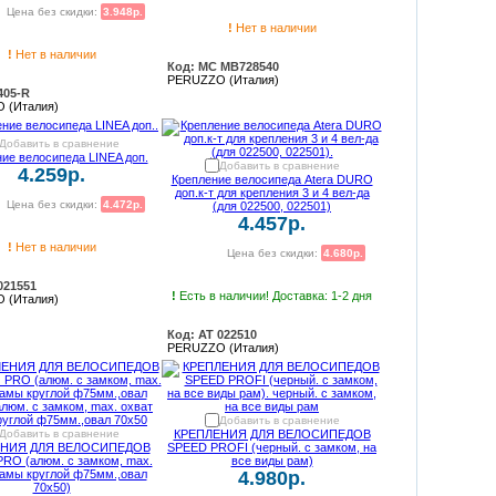
Цена без скидки:
3.948р.
!
Нет в наличии
!
Нет в наличии
Код: MC MB728540
PERUZZO (Италия)
405-R
 (Италия)
Добавить в сравнение
ие велосипеда LINEA доп.
Добавить в сравнение
4.259р.
Крепление велосипеда Atera DURO
доп.к-т для крепления 3 и 4 вел-да
Цена без скидки:
4.472р.
(для 022500, 022501)
4.457р.
!
Нет в наличии
Цена без скидки:
4.680р.
021551
!
Есть в наличии! Доставка: 1-2 дня
 (Италия)
Код: AT 022510
PERUZZO (Италия)
Добавить в сравнение
Добавить в сравнение
КРЕПЛЕНИЯ ДЛЯ ВЕЛОСИПЕДОВ
ЕНИЯ ДЛЯ ВЕЛОСИПЕДОВ
SPEED PROFI (черный. с замком, на
RO (алюм. с замком, max.
все виды рам)
рамы круглой ф75мм.,овал
4.980р.
70x50)