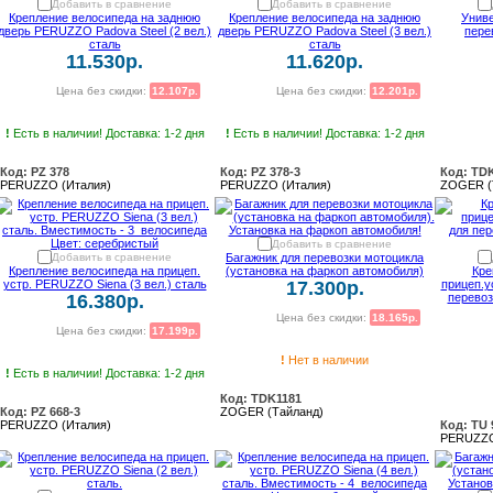
Добавить в сравнение
Добавить в сравнение
Крепление велосипеда на заднюю
Крепление велосипеда на заднюю
Унив
дверь PERUZZO Padova Steel (2 вел.)
дверь PERUZZO Padova Steel (3 вел.)
пере
сталь
сталь
11.530р.
11.620р.
Цена без скидки:
12.107р.
Цена без скидки:
12.201р.
!
Есть в наличии! Доставка: 1-2 дня
!
Есть в наличии! Доставка: 1-2 дня
Код: PZ 378
Код: PZ 378-3
Код: TD
PERUZZO (Италия)
PERUZZO (Италия)
ZOGER (
Добавить в сравнение
Добавить в сравнение
Багажник для перевозки мотоцикла
Крепление велосипеда на прицеп.
(установка на фаркоп автомобиля)
Кре
устр. PERUZZO Siena (3 вел.) сталь
17.300р.
прицеп.у
16.380р.
перевоз
Цена без скидки:
18.165р.
Цена без скидки:
17.199р.
!
Нет в наличии
!
Есть в наличии! Доставка: 1-2 дня
Код: TDK1181
Код: PZ 668-3
ZOGER (Тайланд)
PERUZZO (Италия)
Код: TU 
PERUZZO