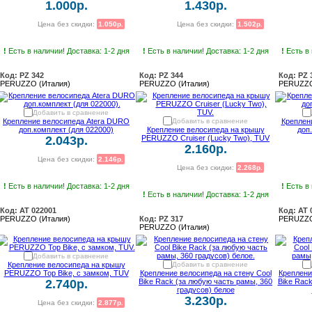
1.000р.
1.430р.
Цена без скидки:
1.050р.
Цена без скидки:
1.502р.
!
Есть в наличии! Доставка: 1-2 дня
!
Есть в наличии! Доставка: 1-2 дня
!
Есть в 
Код: PZ 342
Код: PZ 344
Код: PZ 
PERUZZO (Италия)
PERUZZO (Италия)
PERUZZO
Добавить в сравнение
Крепление велосипеда Atera DURO
Добавить в сравнение
Креплен
доп.комплект (для 022000)
Крепление велосипеда на крышу
доп
2.043р.
PERUZZO Cruiser (Lucky Two), TUV
2.160р.
Цена без скидки:
2.146р.
Цена без скидки:
2.268р.
!
Есть в наличии! Доставка: 1-2 дня
!
Есть в 
!
Есть в наличии! Доставка: 1-2 дня
Код: AT 022001
Код: AT 
PERUZZO (Италия)
Код: PZ 317
PERUZZO
PERUZZO (Италия)
Добавить в сравнение
Крепление велосипеда на крышу
Добавить в сравнение
PERUZZO Top Bike, с замком, TUV
Крепление велосипеда на стену Cool
Креплени
2.740р.
Bike Rack (за любую часть рамы, 360
Bike Rack
градусов) белое
3.230р.
Цена без скидки:
2.877р.