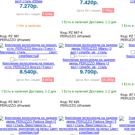
вел) сталь d30мм
7.420р.
ста
7.270р.
Цена без скидки:
7.791р.
Цена без скидки:
7.634р.
!
Есть в наличии! Доставка: 1-2 дня
!
Нет в наличии
!
Есть в 
Код: PZ 667-4
Код: PZ 387
PERUZZO (Италия)
Код: PZ 
PERUZZO (Италия)
PERUZZO
Добавить в сравнение
Креп
Добавить в сравнение
Крепление велосипеда на заднюю
Крепление велосипеда на прицеп.
дверь PERUZZO Milano (3
устр. PERUZZO Arezzo (3 вел.)
вел.),серебр. цв., сталь
8.540р.
9.700р.
Цена без скидки:
8.967р.
Цена без скидки:
10.185р.
!
Есть в 
!
Есть в наличии! Доставка: 1-2 дня
!
Есть в наличии! Доставка: 1-2 дня
Код: AT 
PERUZZO
Код: PZ 667-3
Код: PZ 625
PERUZZO (Италия)
PERUZZO (Италия)