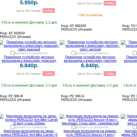
5.950р.
Цена без скидки:
6.669р.
Цена без скидки:
6.248р.
!
Нет в наличии
!
Есть в наличии! Доставка: 1-2 дня
Код: AT 082220
Код: TU 
PERUZZO (Италия)
PERUZZO
Код: AT 022610
PERUZZO (Италия)
Добавить в сравнение
Добавить в сравнение
Прицепное устройство детского
Прицепное устройство детского
Прицеп
велосипеда к взрослому (красное)
велосипеда к взрослому (желтое)
велосип
6.840р.
6.840р.
Цена без скидки:
7.182р.
Цена без скидки:
7.182р.
!
Есть в наличии! Доставка: 1-2 дня
!
Есть в наличии! Доставка: 1-2 дня
!
Есть в 
Код: PZ 300-R
Код: PZ 300-G
Код: PZ 
PERUZZO (Италия)
PERUZZO (Италия)
PERUZZO
Добавить в сравнение
Добавить в сравнение
Крепление велосипеда на запас.
Крепление велосипеда на прицеп.
Крепле
колесо PERUZZO 4x4 Bike Carrier (2
устр. PERUZZO Arezzo (4 вел.)
дверь PER