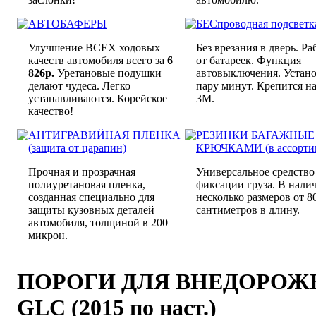
АВТОБАФЕРЫ
БЕСпроводная подсветк
Улучшение ВСЕХ ходовых
Без врезания в дверь. Ра
качеств автомобиля всего за
6
от батареек. Функция
826р.
Уретановые подушки
автовыключения. Устано
делают чудеса. Легко
пару минут. Крепится на
устанавливаются. Корейское
3M.
качество!
АНТИГРАВИЙНАЯ ПЛЕНКА
РЕЗИНКИ БАГАЖНЫЕ
(защита от царапин)
КРЮЧКАМИ (в ассорти
Прочная и прозрачная
Универсальное средство
полиуретановая пленка,
фиксации груза. В нали
созданная специально для
несколько размеров от 8
защиты кузовных деталей
сантиметров в длину.
автомобиля, толщиной в 200
микрон.
ПОРОГИ ДЛЯ ВНЕДОРОЖНИ
GLC (2015 по наст.)