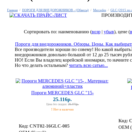
Главная
/
ПОРОГИ ДЛЯ ВНЕДОРОЖНИКОВ - (Обвесы)
/
Mercedes
/
GLC (2015 по н
ПРОИЗВОДИ
Сортировать по: наименованию (
возр
|
убыв
), цене (
в
Пороги для внедорожников. Обзоры. Цены. Как выбират
Все производители хороши по совему! Но какой выбрать?
внедорожников довольно большой от 12 до 25 тысяч рубл
НО! Если Вы владелец корейской иномарки, то начните 
Но что делать остальным?
читать всю сатью...
Пороги MERCEDES GLC "15-
25.116р.
Цена без скидки:
26.372р.
!
Нет в наличии
Код: 
Код: CNT02-16GLC-005
OEM (