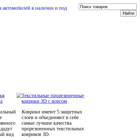
ья
Текстильные прорезиненные
ра
коврики 3D с ворсом
тильный
Коврики имеют 5 защитных
е
слоев и объединяют в себе
оянного
самые лучшие качества
идадут
прорезиненных текстильных
ый вид
ковриков 3D.