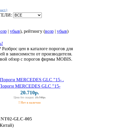
аст.)
ТЕЛИ:
озр
|
убыв
), рейтингу (
возр
|
убыв
)
ь!
 Разброс цен в каталоге порогов для
ей в зависимости от производителя.
свой обзор с порогов фирмы MOBIS.
Пороги MERCEDES GLC "15-
20.710р.
Цена без скидки:
21.746р.
!
Нет в наличии
CNT02-GLC-005
Китай)