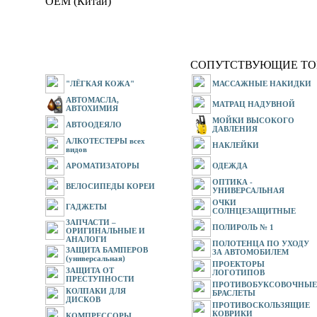
OEM (Китай)
СОПУТСТВУЮЩИЕ ТО
"ЛЁГКАЯ КОЖА"
МАССАЖНЫЕ НАКИДКИ
АВТОМАСЛА,
МАТРАЦ НАДУВНОЙ
АВТОХИМИЯ
МОЙКИ ВЫСОКОГО
АВТООДЕЯЛО
ДАВЛЕНИЯ
АЛКОТЕСТЕРЫ всех
НАКЛЕЙКИ
видов
АРОМАТИЗАТОРЫ
ОДЕЖДА
ОПТИКА -
ВЕЛОСИПЕДЫ КОРЕИ
УНИВЕРСАЛЬНАЯ
ОЧКИ
ГАДЖЕТЫ
СОЛНЦЕЗАЩИТНЫЕ
ЗАПЧАСТИ –
ПОЛИРОЛЬ № 1
ОРИГИНАЛЬНЫЕ И
АНАЛОГИ
ПОЛОТЕНЦА ПО УХОДУ
ЗАЩИТА БАМПЕРОВ
ЗА АВТОМОБИЛЕМ
(универсальная)
ПРОЕКТОРЫ
ЗАЩИТА ОТ
ЛОГОТИПОВ
ПРЕСТУПНОСТИ
ПРОТИВОБУКСОВОЧНЫЕ
КОЛПАКИ ДЛЯ
БРАСЛЕТЫ
ДИСКОВ
ПРОТИВОСКОЛЬЗЯЩИЕ
КОВРИКИ
КОМПРЕССОРЫ