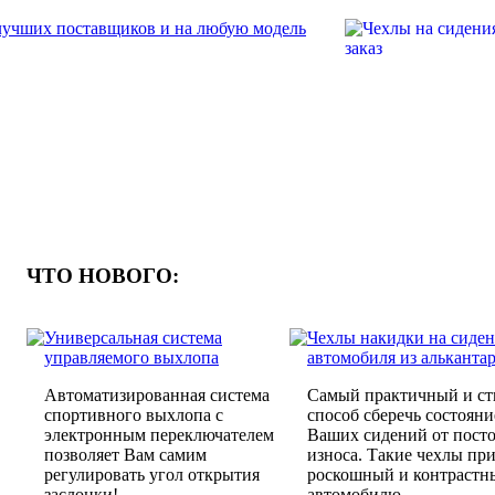
ЧТО НОВОГО:
Универсальная система
Чехлы накидки на сиден
управляемого выхлопа
автомобиля из альканта
Автоматизированная система
Самый практичный и с
спортивного выхлопа с
способ сберечь состояни
электронным переключателем
Ваших сидений от пост
позволяет Вам самим
износа. Такие чехлы пр
регулировать угол открытия
роскошный и контрастн
заслонки!
автомобилю.