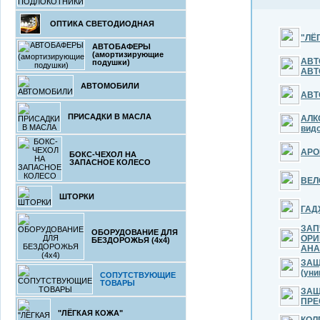
ОПТИКА СВЕТОДИОДНАЯ
"ЛЁ
АВТОБАФЕРЫ
(амортизирующие
АВТ
подушки)
АВТ
АВТОМОБИЛИ
АВТ
ПРИСАДКИ В МАСЛА
АЛК
вид
АРО
БОКС-ЧЕХОЛ НА
ЗАПАСНОЕ КОЛЕСО
ВЕЛ
ШТОРКИ
ГАД
ЗАП
ОБОРУДОВАНИЕ ДЛЯ
ОРИ
БЕЗДОРОЖЬЯ (4x4)
АНА
ЗАЩ
(уни
СОПУТСТВУЮЩИЕ
ТОВАРЫ
ЗАЩ
ПРЕ
"ЛЁГКАЯ КОЖА"