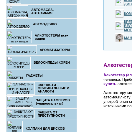
КОЛ
ДИС
АВТОМАСЛА,
АВТОХИМИЯ
КОМ
КРЕ
АВТООДЕЯЛО
ВЕЛ
МОТ
АЛКОТЕСТЕРЫ всех
МА
видов
АРОМАТИЗАТОРЫ
ВЕЛОСИПЕДЫ КОРЕИ
Алкотесте
Алкотестер (а
ГАДЖЕТЫ
человека. Приб
купить
алкотес
ЗАПЧАСТИ –
ОРИГИНАЛЬНЫЕ И
АНАЛОГИ
Алкотестеру м
автомобилисту 
ЗАЩИТА БАМПЕРОВ
употребления с
(универсальная)
источниками по
ЗАЩИТА ОТ
ПРЕСТУПНОСТИ
КОЛПАКИ ДЛЯ ДИСКОВ